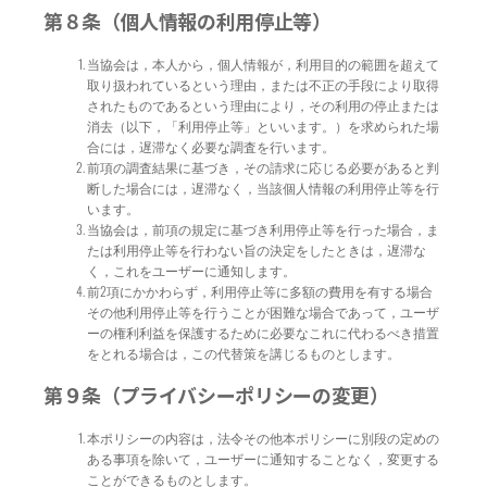
第８条（個人情報の利用停止等）
当協会は，本人から，個人情報が，利用目的の範囲を超えて
取り扱われているという理由，または不正の手段により取得
されたものであるという理由により，その利用の停止または
消去（以下，「利用停止等」といいます。）を求められた場
合には，遅滞なく必要な調査を行います。
前項の調査結果に基づき，その請求に応じる必要があると判
断した場合には，遅滞なく，当該個人情報の利用停止等を行
います。
当協会は，前項の規定に基づき利用停止等を行った場合，ま
たは利用停止等を行わない旨の決定をしたときは，遅滞な
く，これをユーザーに通知します。
前2項にかかわらず，利用停止等に多額の費用を有する場合
その他利用停止等を行うことが困難な場合であって，ユーザ
ーの権利利益を保護するために必要なこれに代わるべき措置
をとれる場合は，この代替策を講じるものとします。
第９条（プライバシーポリシーの変更）
本ポリシーの内容は，法令その他本ポリシーに別段の定めの
ある事項を除いて，ユーザーに通知することなく，変更する
ことができるものとします。