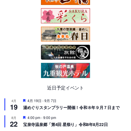
近日予定イベント
注
4月 19日
-
9月 7日
4月
19
目
湯めぐりスタンプラリー開催！令和８年９月７日まで
注
4:00 pm
-
9:00 pm
8月
22
目
宝泉寺温泉郷「第4回 星祭り」令和8年8月22日