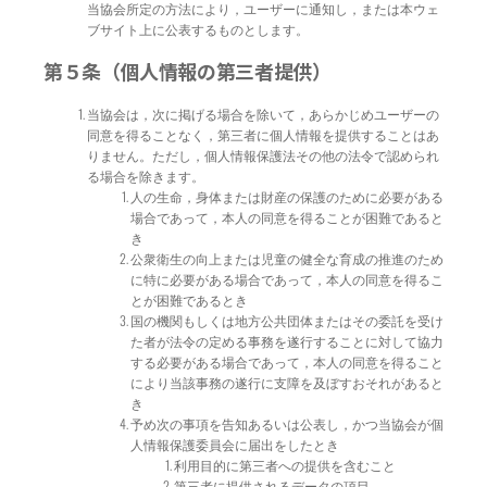
当協会所定の方法により，ユーザーに通知し，または本ウェ
ブサイト上に公表するものとします。
第５条（個人情報の第三者提供）
当協会は，次に掲げる場合を除いて，あらかじめユーザーの
同意を得ることなく，第三者に個人情報を提供することはあ
りません。ただし，個人情報保護法その他の法令で認められ
る場合を除きます。
人の生命，身体または財産の保護のために必要がある
場合であって，本人の同意を得ることが困難であると
き
公衆衛生の向上または児童の健全な育成の推進のため
に特に必要がある場合であって，本人の同意を得るこ
とが困難であるとき
国の機関もしくは地方公共団体またはその委託を受け
た者が法令の定める事務を遂行することに対して協力
する必要がある場合であって，本人の同意を得ること
により当該事務の遂行に支障を及ぼすおそれがあると
き
予め次の事項を告知あるいは公表し，かつ当協会が個
人情報保護委員会に届出をしたとき
利用目的に第三者への提供を含むこと
第三者に提供されるデータの項目