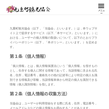
九
メニュ
ー
重
町
九重町観光協会（以下，「当協会」といいます。）は，本ウェブサ
観
イト上で提供するサービス（以下,「本サービス」といいます。）に
おける，ユーザーの個人情報の取扱いについて，以下のとおりプラ
光
イバシーポリシー（以下，「本ポリシー」といいます。）を定めま
す。
協
第１条（個人情報）
会
「個人情報」とは，個人情報保護法にいう「個人情報」を指すもの
とし，生存する個人に関する情報であって，当該情報に含まれる氏
名，住所，電話番号，連絡先その他の記述等により特定の個人を識
別できる情報及び容貌，当該情報単体から特定の個人を識別できる
情報（個人識別情報）を指します。
第２条（個人情報の収集方法）
当協会は，ユーザーが利用登録をする際に氏名，住所，電話番号，
メールアドレスなどの個人情報をお尋ねすることがあります。