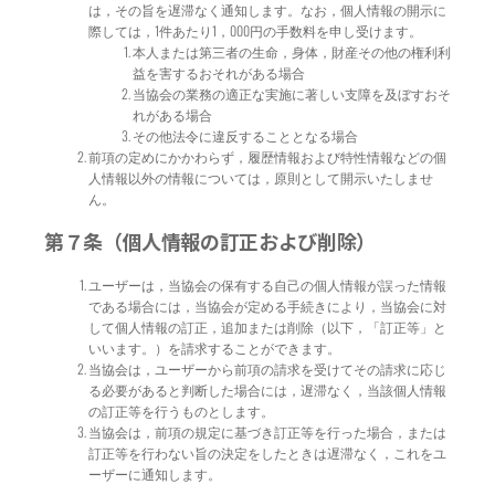
は，その旨を遅滞なく通知します。なお，個人情報の開示に
際しては，1件あたり1，000円の手数料を申し受けます。
本人または第三者の生命，身体，財産その他の権利利
益を害するおそれがある場合
当協会の業務の適正な実施に著しい支障を及ぼすおそ
れがある場合
その他法令に違反することとなる場合
前項の定めにかかわらず，履歴情報および特性情報などの個
人情報以外の情報については，原則として開示いたしませ
ん。
第７条（個人情報の訂正および削除）
ユーザーは，当協会の保有する自己の個人情報が誤った情報
である場合には，当協会が定める手続きにより，当協会に対
して個人情報の訂正，追加または削除（以下，「訂正等」と
いいます。）を請求することができます。
当協会は，ユーザーから前項の請求を受けてその請求に応じ
る必要があると判断した場合には，遅滞なく，当該個人情報
の訂正等を行うものとします。
当協会は，前項の規定に基づき訂正等を行った場合，または
訂正等を行わない旨の決定をしたときは遅滞なく，これをユ
ーザーに通知します。