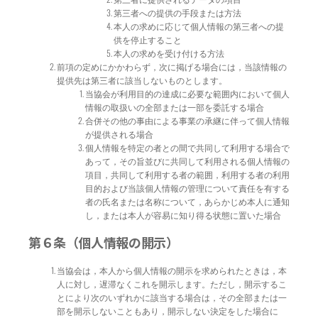
第三者への提供の手段または方法
本人の求めに応じて個人情報の第三者への提
供を停止すること
本人の求めを受け付ける方法
前項の定めにかかわらず，次に掲げる場合には，当該情報の
提供先は第三者に該当しないものとします。
当協会が利用目的の達成に必要な範囲内において個人
情報の取扱いの全部または一部を委託する場合
合併その他の事由による事業の承継に伴って個人情報
が提供される場合
個人情報を特定の者との間で共同して利用する場合で
あって，その旨並びに共同して利用される個人情報の
項目，共同して利用する者の範囲，利用する者の利用
目的および当該個人情報の管理について責任を有する
者の氏名または名称について，あらかじめ本人に通知
し，または本人が容易に知り得る状態に置いた場合
第６条（個人情報の開示）
当協会は，本人から個人情報の開示を求められたときは，本
人に対し，遅滞なくこれを開示します。ただし，開示するこ
とにより次のいずれかに該当する場合は，その全部または一
部を開示しないこともあり，開示しない決定をした場合に